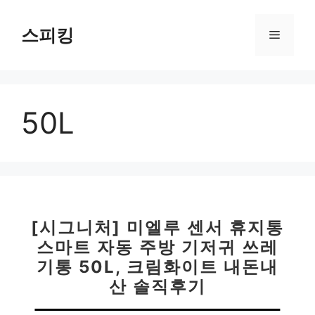
컨
텐
스피킹
메
츠
로
뉴
건
너
50L
뛰
기
[시그니처] 미엘루 센서 휴지통
스마트 자동 주방 기저귀 쓰레
기통 50L, 크림화이트 내돈내
산 솔직후기