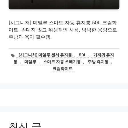
[시그니처] 미엘루 스마트 자동 휴지통 50L 크림화
이트. 손대지 않고 위생적인 사용, 넉넉한 용량으로
주방과 육아 필수템.
태
[시그니처] 미엘루 센서 휴지통
,
50L
,
기저귀 휴지
그
통
,
미엘루
,
스마트 자동 쓰레기통
,
주방 휴지통
,
크림화이트
최신 글