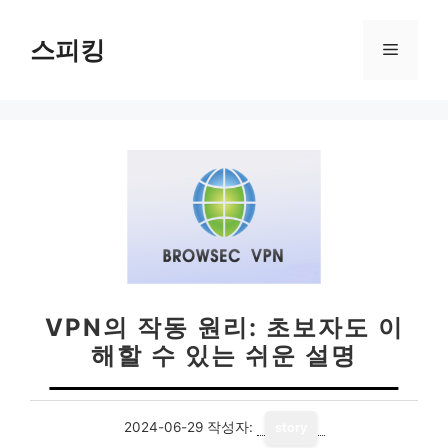
컨
텐
스피킹
메
츠
로
뉴
건
너
뛰
기
VPN의 작동 원리: 초보자도 이
해할 수 있는 쉬운 설명
2024-06-29
작성자:
story