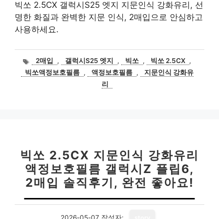
빅쏘 2.5CX 갤럭시S25 엣지 지문인식 강화유리, 선
명한 화질과 완벽한 지문 인식, 2매입으로 안심하고
사용하세요.
태
2매입
,
갤럭시S25 엣지
,
빅쏘
,
빅쏘 2.5CX
,
그
빅쏘액정보호필름
,
액정보호필름
,
지문인식 강화유
리
빅쏘 2.5CX 지문인식 강화유리
액정보호필름 갤럭시Z 플립6,
2매입 솔직후기, 완전 좋아요!
2026-05-07
작성자:
story