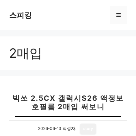
컨
텐
스피킹
메
츠
로
뉴
건
너
2매입
뛰
기
빅쏘 2.5CX 갤럭시S26 액정보
호필름 2매입 써보니
2026-06-13
작성자:
story