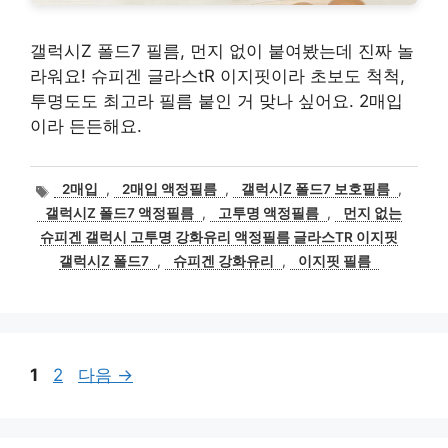
갤럭시Z 폴드7 필름, 먼지 없이 붙여봤는데 진짜 놀
라워요! 슈피겐 글라스tR 이지핏이라 초보도 척척,
투명도도 최고라 필름 붙인 거 맞나 싶어요. 2매입
이라 든든해요.
태
2매입
,
2매입 액정필름
,
갤럭시Z 폴드7 보호필름
,
그
갤럭시Z 폴드7 액정필름
,
고투명 액정필름
,
먼지 없는
슈피겐 갤럭시 고투명 강화유리 액정필름 글라스TR 이지핏
갤럭시Z 폴드7
,
슈피겐 강화유리
,
이지핏 필름
페
페
1
2
다음
→
이
이
지
지