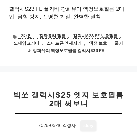
갤럭시S23 FE 풀커버 강화유리 액정보호필름 2매
입. 긁힘 방지, 선명한 화질, 완벽한 밀착.
태
2매입
,
강화유리 필름
,
갤럭시S23 FE 보호필름
,
그
노네임코리아
,
스마트폰 액세서리
,
액정 보호
,
풀커
버 강화유리 액정보호필름 갤럭시S23 FE
빅쏘 갤럭시S25 엣지 보호필름
2매 써보니
2026-05-16
작성자:
story