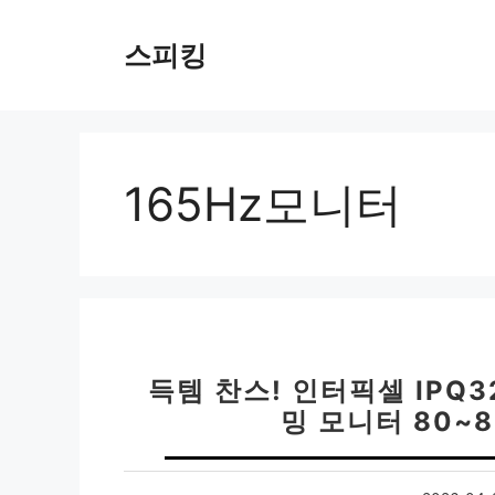
컨
텐
스피킹
츠
로
건
너
뛰
165Hz모니터
기
득템 찬스! 인터픽셀 IPQ32
밍 모니터 80~8