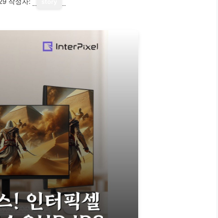
29
작성자:
story