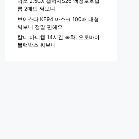
빅쏘 2.5CX 갤럭시S26 액정보호필
름 2매입 써보니
브이스타 KF94 마스크 100매 대형
써보니 정말 편해요
칼더 바디캠 14시간 녹화, 오토바이
블랙박스 써보니