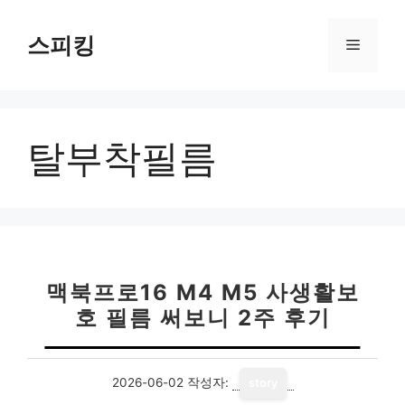
컨
텐
스피킹
메
츠
로
뉴
건
너
탈부착필름
뛰
기
맥북프로16 M4 M5 사생활보
호 필름 써보니 2주 후기
2026-06-02
작성자:
story