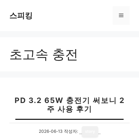
컨
텐
스피킹
메
츠
로
뉴
건
너
초고속 충전
뛰
기
PD 3.2 65W 충전기 써보니 2
주 사용 후기
2026-06-13
작성자:
story