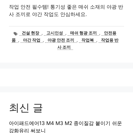
작업 안전 필수템! 통기성 좋은 매쉬 소재의 야광 반
사 조끼로 야간 작업도 안심하세요.
태
건설 현장
,
고시인성
,
매쉬 형광 조끼
,
안전용
그
품
,
야간 작업
,
야광 안전 조끼
,
작업복
,
작업용 반
사 조끼
최신 글
아이패드에어13 M4 M3 M2 종이질감 붙이기 쉬운
강화유리 써보니