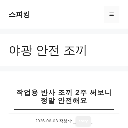
컨
텐
스피킹
메
츠
로
뉴
건
너
야광 안전 조끼
뛰
기
작업용 반사 조끼 2주 써보니
정말 안전해요
2026-06-03
작성자:
story