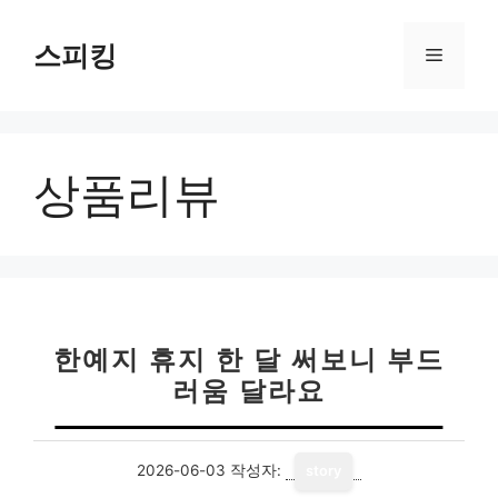
컨
텐
스피킹
메
츠
로
뉴
건
너
상품리뷰
뛰
기
한예지 휴지 한 달 써보니 부드
러움 달라요
2026-06-03
작성자:
story