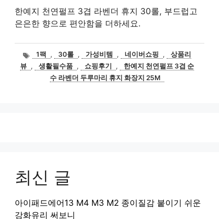
한예지 천연펄프 3겹 라벤더 휴지 30롤, 부드럽고
은은한 향으로 편안함을 더하세요.
태
1팩
,
30롤
,
가성비템
,
네이버쇼핑
,
상품리
그
뷰
,
생활필수품
,
쇼핑후기
,
한예지 천연펄프 3겹 순
수 라벤더 두루마리 휴지 화장지 25M
최신 글
아이패드에어13 M4 M3 M2 종이질감 붙이기 쉬운
강화유리 써보니