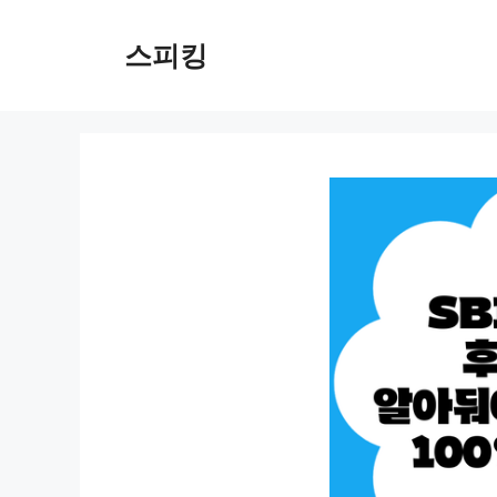
컨
텐
스피킹
츠
로
건
너
뛰
기