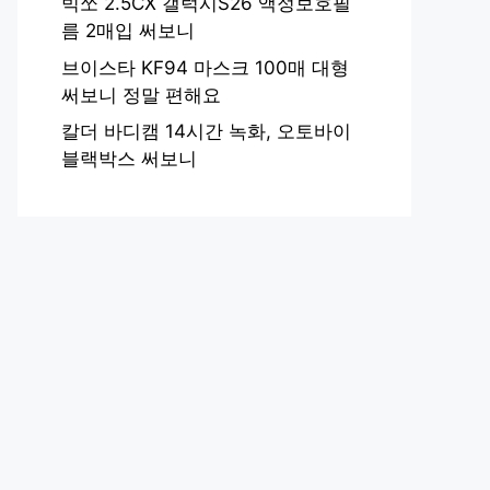
빅쏘 2.5CX 갤럭시S26 액정보호필
름 2매입 써보니
브이스타 KF94 마스크 100매 대형
써보니 정말 편해요
칼더 바디캠 14시간 녹화, 오토바이
블랙박스 써보니