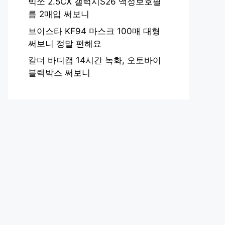
빅쏘 2.5CX 갤럭시S26 액정보호필
름 2매입 써보니
브이스타 KF94 마스크 100매 대형
써보니 정말 편해요
칼더 바디캠 14시간 녹화, 오토바이
블랙박스 써보니