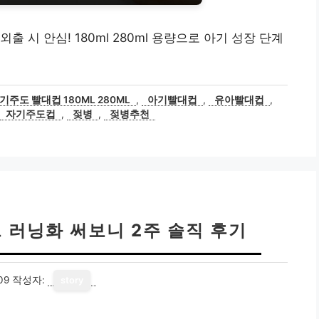
 시 안심! 180ml 280ml 용량으로 아기 성장 단계
주도 빨대컵 180ML 280ML
,
아기빨대컵
,
유아빨대컵
,
자기주도컵
,
젖병
,
젖병추천
 러닝화 써보니 2주 솔직 후기
09
작성자:
story