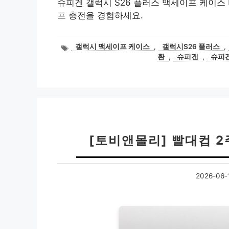
슈피겐 갤럭시 S26 플러스 맥세이프 케이
프 충전을 경험하세요.
태
갤럭시 맥세이프 케이스
,
갤럭시S26 플러스
,
그
환
,
슈피겐
,
슈피
[토비앤몰리] 빨대컵 2
2026-06-