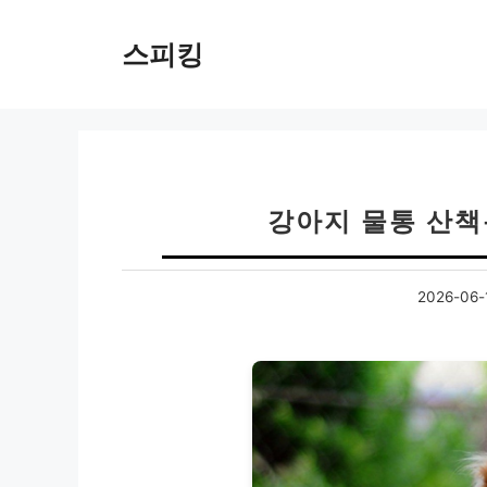
컨
텐
스피킹
츠
로
건
너
뛰
기
강아지 물통 산책
2026-06-