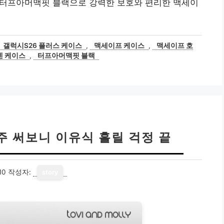
스 터프아머맥핏 블랙으로 강력한 보호와 편리한 맥세이
갤럭시S26 플러스 케이스
,
맥세이프 케이스
,
맥세이프 호
겐 케이스
,
터프아머맥핏 블랙
주 써보니 이유식 흘릴 걱정 끝
10
작성자:
story