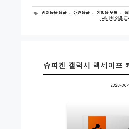
태
반려동물 용품
,
애견용품
,
여행용 보틀
,
왕
그
편리한 외출 
슈피겐 갤럭시 맥세이프 
2026-06-