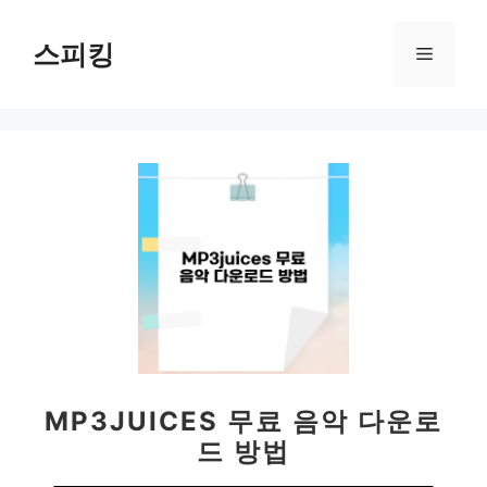
컨
텐
스피킹
메
츠
로
뉴
건
너
뛰
기
MP3JUICES 무료 음악 다운로
드 방법