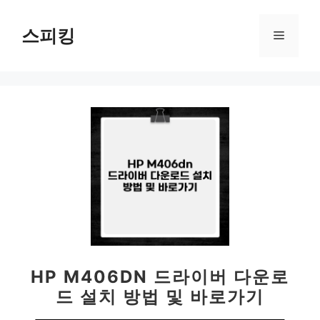
컨
텐
스피킹
메
츠
로
뉴
건
너
뛰
기
HP M406DN 드라이버 다운로
드 설치 방법 및 바로가기