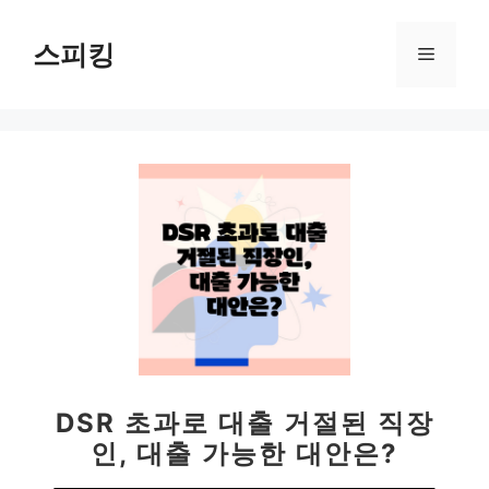
컨
텐
스피킹
메
츠
로
뉴
건
너
뛰
기
DSR 초과로 대출 거절된 직장
인, 대출 가능한 대안은?