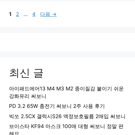
페
페
페
1
2
…
4
다음
→
이
이
이
지
지
지
최신 글
아이패드에어13 M4 M3 M2 종이질감 붙이기 쉬운
강화유리 써보니
PD 3.2 65W 충전기 써보니 2주 사용 후기
빅쏘 2.5CX 갤럭시S26 액정보호필름 2매입 써보니
브이스타 KF94 마스크 100매 대형 써보니 정말 편
해요