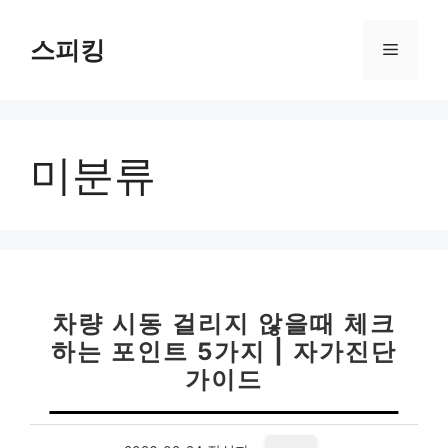
컨
텐
스피킹
메
츠
로
뉴
건
너
미분류
뛰
기
차량 시동 걸리지 않을때 체크
하는 포인트 5가지 | 자가진단
가이드