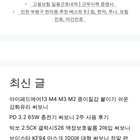
테
고용보험 일용근로내역 | 근무이력 증명서
고
인천 부평구 한의원 추천 베스트 5 | 침, 한약, 추나, 보험
리
진료, 야간진료
최신 글
아이패드에어13 M4 M3 M2 종이질감 붙이기 쉬운
강화유리 써보니
PD 3.2 65W 충전기 써보니 2주 사용 후기
빅쏘 2.5CX 갤럭시S26 액정보호필름 2매입 써보니
브이스타 KF94 마스크 100매 대형 써보니 정말 편