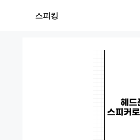
컨
텐
스피킹
츠
로
건
너
뛰
기