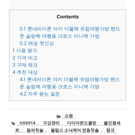
Contents
0.1
론네바이론 야키 더블랙 유럽여행가방 핸드
폰 슬링백 여행용 크로스 미니백 가방
0.2
배송 첫인상
1
사용 평가
2
가격 비교
3
구매 체크
4
추천 대상
4.1
론네바이론 야키 더블랙 유럽여행가방 핸드
폰 슬링백 여행용 크로스 미니백 가방
4.2
자주 묻는 질문
카
쇼핑
테
태
HX9914
,
구강관리
,
다이아몬드클린
,
올인원세
고
그
트
,
음파칫솔
,
필립스 소닉케어 전동칫솔
,
핑크
리