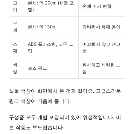
크
본체: 약 20cm (핸들 포
손에 쥐기 편함
기
함)
무
본체: 약 130g
가벼워서 휴대 용이
게
소
ABS 플라스틱, 고무 그
미끄럽지 않고 견고
재
립
함
색
화사하고 세련된 느
로즈 핑크
상
낌
실물 색상
이 화면에서 본 것과 같아요. 고급스러운
핑크 색상이 마음에 듭니다.
구성품 모두 개별 포장되어 있어 위생적입니다. 버
튼 작동도 부드럽습니다.