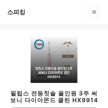
컨
텐
스피킹
메
츠
로
뉴
건
너
뛰
기
필립스 전동칫솔 올인원 3주 써
보니 다이아몬드 클린 HX9914