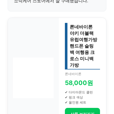
소닉케어
스토어에서 잘 구매했습니다.
론네바이론
야키 더블랙
유럽여행가방
핸드폰 슬링
백 여행용 크
로스 미니백
가방
론네바이론
58,000원
✔ 다이아몬드 클린
✔ 핑크 색상
✔ 올인원 세트