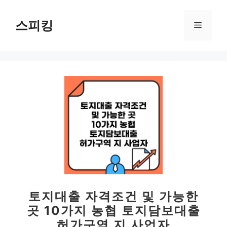
컨
텐
스피킹
메
츠
로
뉴
건
너
뛰
기
토지대출 자격조건 및 가능한
곳 10가지 농협 토지담보대출
허가구역 지 사업자