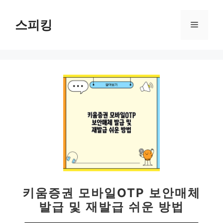
컨
텐
스피킹
메
츠
로
뉴
건
너
뛰
기
키움증권 모바일OTP 보안매체
발급 및 재발급 쉬운 방법