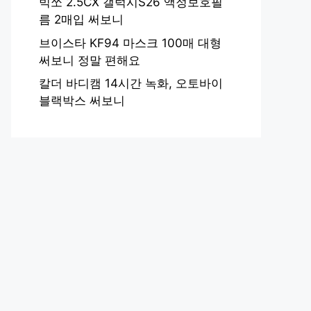
빅쏘 2.5CX 갤럭시S26 액정보호필
름 2매입 써보니
브이스타 KF94 마스크 100매 대형
써보니 정말 편해요
칼더 바디캠 14시간 녹화, 오토바이
블랙박스 써보니