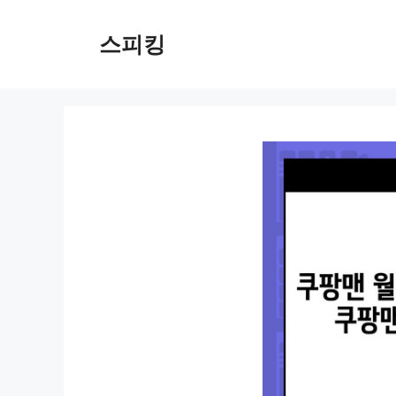
컨
텐
스피킹
츠
로
건
너
뛰
기