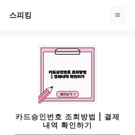
컨
텐
스피킹
메
츠
로
뉴
건
너
뛰
기
카드승인번호 조회방법 | 결제
내역 확인하기