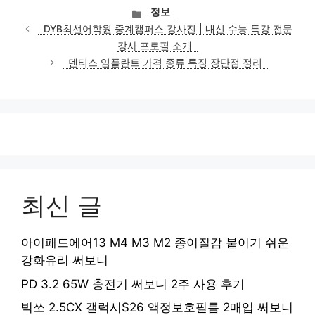
카
정보
테
DYB최선어학원 중계캠퍼스 강사진 | 내신 수능 특강 전문
고
강사 프로필 소개
리
덴티스 임플란트 가격 종류 특징 장단점 정리
최신 글
아이패드에어13 M4 M3 M2 종이질감 붙이기 쉬운
강화유리 써보니
PD 3.2 65W 충전기 써보니 2주 사용 후기
빅쏘 2.5CX 갤럭시S26 액정보호필름 2매입 써보니