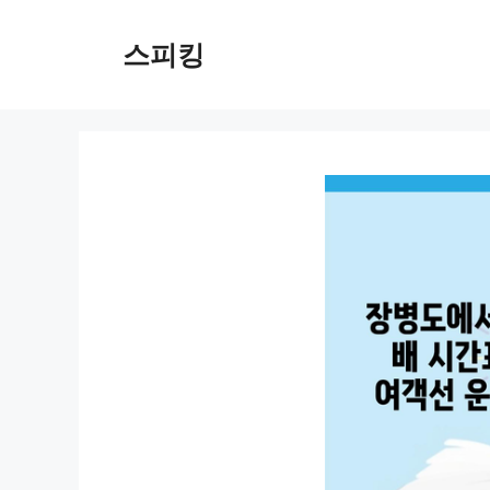
컨
텐
스피킹
츠
로
건
너
뛰
기