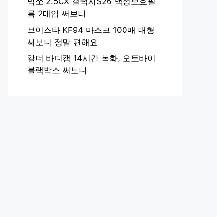
빅쏘 2.5CX 갤럭시S26 액정보호필
름 2매입 써보니
브이스타 KF94 마스크 100매 대형
써보니 정말 편해요
칼더 바디캠 14시간 녹화, 오토바이
블랙박스 써보니