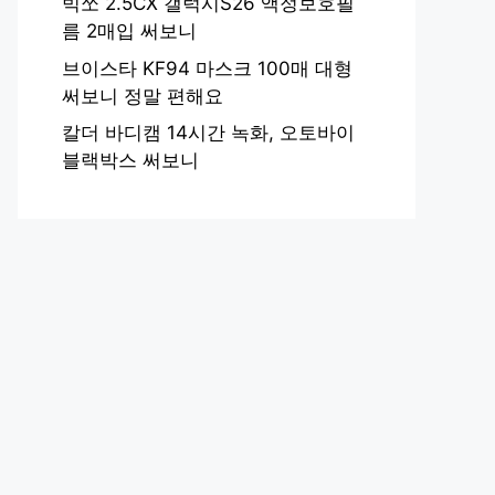
빅쏘 2.5CX 갤럭시S26 액정보호필
름 2매입 써보니
브이스타 KF94 마스크 100매 대형
써보니 정말 편해요
칼더 바디캠 14시간 녹화, 오토바이
블랙박스 써보니