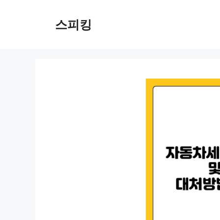
컨
텐
스피킹
츠
로
건
너
뛰
기