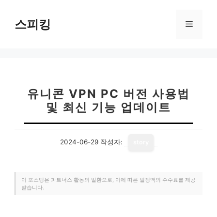
컨
텐
스피킹
메
츠
로
뉴
건
너
뛰
기
유니콘 VPN PC 버전 사용법
및 최신 기능 업데이트
2024-06-29
작성자:
story
이 포스팅은 파트너스 활동의 일환으로, 이에 따른 일정액의 수수료를 제공
받습니다.