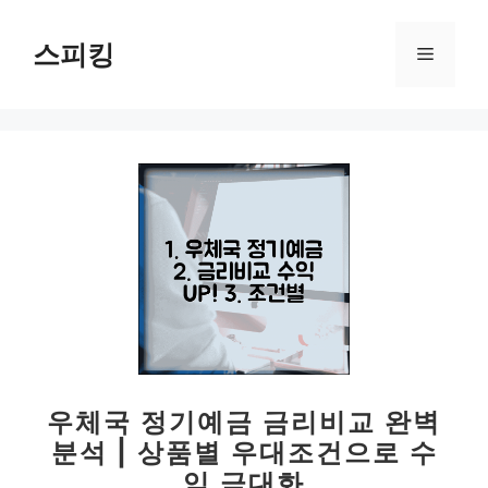
컨
텐
스피킹
메
츠
로
뉴
건
너
뛰
기
우체국 정기예금 금리비교 완벽
분석 | 상품별 우대조건으로 수
익 극대화