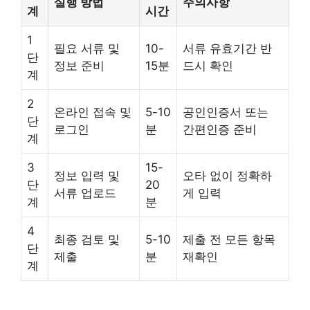
실행 방법
주의사항
계
시간
1
필요 서류 및
10-
서류 유효기간 반
단
정보 준비
15분
드시 확인
계
2
온라인 접속 및
5-10
공인인증서 또는
단
로그인
분
간편인증 준비
계
3
15-
정보 입력 및
오타 없이 정확하
단
20
서류 업로드
게 입력
계
분
4
최종 검토 및
5-10
제출 전 모든 항목
단
제출
분
재확인
계