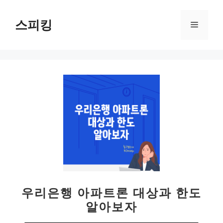
컨
텐
스피킹
메
츠
로
뉴
건
너
뛰
기
우리은행 아파트론 대상과 한도
알아보자