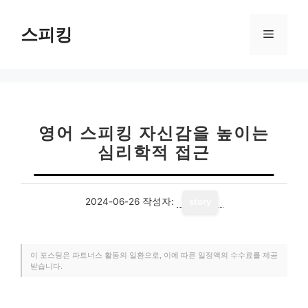
컨
텐
스피킹
메
츠
로
뉴
건
너
뛰
기
영어 스피킹 자신감을 높이는
심리학적 접근
2024-06-26
작성자:
story
이 포스팅은 파트너스 활동의 일환으로, 이에 따른 일정액의 수수료를 제공
받습니다.