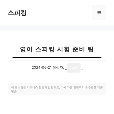
컨
텐
스피킹
메
츠
로
뉴
건
너
뛰
기
영어 스피킹 시험 준비 팁
2024-06-21
작성자:
story
이 포스팅은 파트너스 활동의 일환으로, 이에 따른 일정액의 수수료를 제공
받습니다.