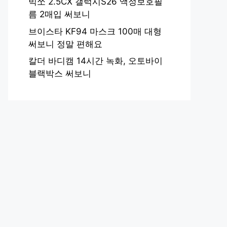
빅쏘 2.5CX 갤럭시S26 액정보호필
름 2매입 써보니
브이스타 KF94 마스크 100매 대형
써보니 정말 편해요
칼더 바디캠 14시간 녹화, 오토바이
블랙박스 써보니