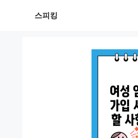
컨
텐
스피킹
츠
로
건
너
뛰
기