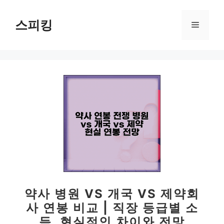
컨
텐
스피킹
메
츠
로
뉴
건
너
뛰
기
약사 병원 VS 개국 VS 제약회
사 연봉 비교 | 직장 등급별 소
득, 현실적인 차이와 전망