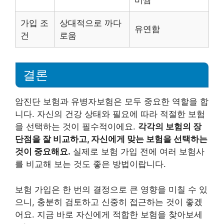
비쌈
가입 조
상대적으로 까다
유연함
건
로움
결론
암진단 보험과 유병자보험은 모두 중요한 역할을 합
니다. 자신의 건강 상태와 필요에 따라 적절한 보험
을 선택하는 것이 필수적이에요.
각각의 보험의 장
단점을 잘 비교하고, 자신에게 맞는 보험을 선택하는
것이 중요해요.
실제로 보험 가입 전에 여러 보험사
를 비교해 보는 것도 좋은 방법이랍니다.
보험 가입은 한 번의 결정으로 큰 영향을 미칠 수 있
으니, 충분히 검토하고 신중히 접근하는 것이 좋겠
어요. 지금 바로 자신에게 적합한 보험을 찾아보세