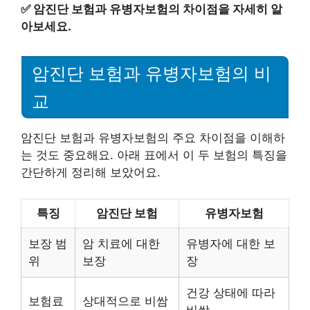
✅
암진단 보험과 유병자보험의 차이점을 자세히 알
아보세요.
암진단 보험과 유병자보험의 비
교
암진단 보험과 유병자보험의 주요 차이점을 이해하
는 것도 중요해요. 아래 표에서 이 두 보험의 특징을
간단하게 정리해 보았어요.
특징
암진단 보험
유병자보험
보장 범
암 치료에 대한
유병자에 대한 보
위
보장
장
건강 상태에 따라
보험료
상대적으로 비쌈