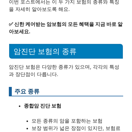
이번 포스트에서는 이 두 가지 보험의 종류와 특징
을 자세히 알아보도록 해요.
✅
신한 케어받는 암보험의 모든 혜택을 지금 바로 알
아보세요.
암진단 보험의 종류
암진단 보험은 다양한 종류가 있으며, 각각의 특성
과 장단점이 다릅니다.
주요 종류
종합암 진단 보험
모든 종류의 암을 포함하는 보험
보장 범위가 넓은 장점이 있지만, 보험료