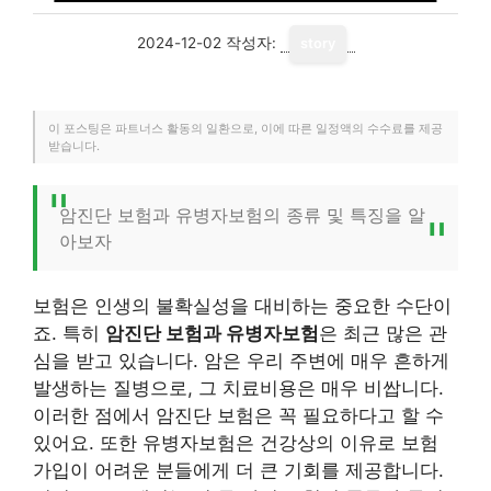
2024-12-02
작성자:
story
이 포스팅은 파트너스 활동의 일환으로, 이에 따른 일정액의 수수료를 제공
받습니다.
암진단 보험과 유병자보험의 종류 및 특징을 알
아보자
보험은 인생의 불확실성을 대비하는 중요한 수단이
죠. 특히
암진단 보험과 유병자보험
은 최근 많은 관
심을 받고 있습니다. 암은 우리 주변에 매우 흔하게
발생하는 질병으로, 그 치료비용은 매우 비쌉니다.
이러한 점에서 암진단 보험은 꼭 필요하다고 할 수
있어요. 또한 유병자보험은 건강상의 이유로 보험
가입이 어려운 분들에게 더 큰 기회를 제공합니다.