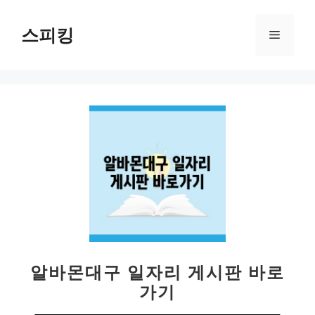
컨
텐
스피킹
메
츠
로
뉴
건
너
뛰
기
알바몬대구 일자리 게시판 바로
가기