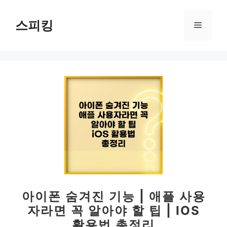
컨
텐
스피킹
메
츠
로
뉴
건
너
뛰
기
아이폰 숨겨진 기능 | 애플 사용
자라면 꼭 알아야 할 팁 | IOS
활용법 총정리