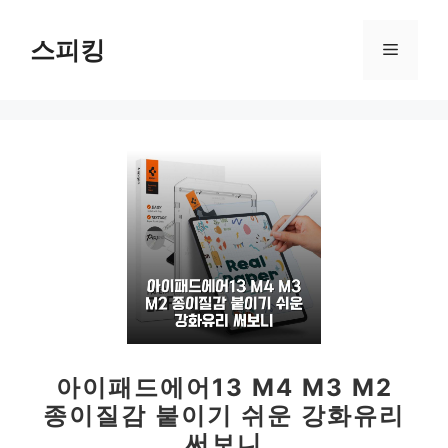
컨
텐
스피킹
메
츠
로
뉴
건
너
뛰
기
아이패드에어13 M4 M3 M2
종이질감 붙이기 쉬운 강화유리
써보니