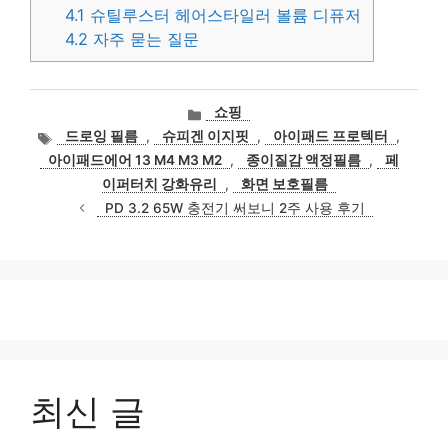
4.1
슈틸루스터 헤어스타일러 볼륨 디퓨저
4.2
자주 묻는 질문
카
쇼핑
테
태
드로잉 필름
,
슈피겐 이지핏
,
아이패드 프로텍터
,
고
그
아이패드에어 13 M4 M3 M2
,
종이질감 액정필름
,
페
리
이퍼터치 강화유리
,
화면 보호필름
PD 3.2 65W 충전기 써보니 2주 사용 후기
최신 글