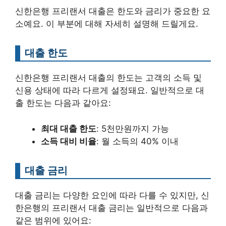
신한은행 프리랜서 대출은 한도와 금리가 중요한 요
소예요. 이 부분에 대해 자세히 설명해 드릴게요.
대출 한도
신한은행 프리랜서 대출의 한도는 고객의 소득 및
신용 상태에 따라 다르게 설정돼요. 일반적으로 대
출 한도는 다음과 같아요:
최대 대출 한도
: 5천만원까지 가능
소득 대비 비율
: 월 소득의 40% 이내
대출 금리
대출 금리는 다양한 요인에 따라 다를 수 있지만, 신
한은행의 프리랜서 대출 금리는 일반적으로 다음과
같은 범위에 있어요: