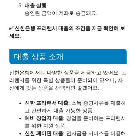
대출 실행
승인된 금액이 계좌로 송금돼요.
✅
신한은행 프리랜서 대출의 조건을 지금 확인해 보
세요.
대출 상품 소개
신한은행에서는 다양한 상품을 제공하고 있어요. 프
리랜서를 위한 특별 상품들이 준비되어 있으니, 자
신에게 맞는 상품을 선택하면 좋겠어요.
신한 프리랜서 대출
: 소득 증명서류를 제출하
고 간편하게 대출 가능한 상품.
예비 창업자 대출
: 창업을 준비하는 프리랜서
를 위한 지원 상품.
신한 페이판 대출
: 전자금융 서비스를 이용해