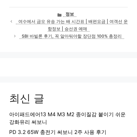
카
정보
테
여수에서 금오 유송 가는 배 시간표 | 배편요금 | 여객선 운
고
항정보 | 승선권 예매
리
SBI 바빌론 후기, 꼭 알아둬야할 장단점 100% 총정리
최신 글
아이패드에어13 M4 M3 M2 종이질감 붙이기 쉬운
강화유리 써보니
PD 3.2 65W 충전기 써보니 2주 사용 후기