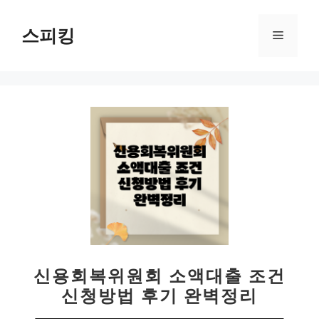
컨
텐
스피킹
메
츠
로
뉴
건
너
뛰
기
신용회복위원회 소액대출 조건
신청방법 후기 완벽정리