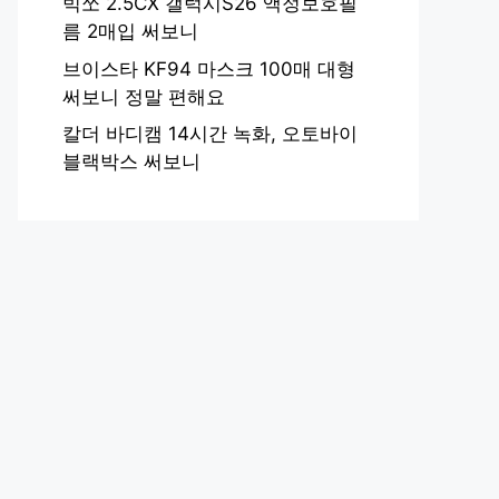
빅쏘 2.5CX 갤럭시S26 액정보호필
름 2매입 써보니
브이스타 KF94 마스크 100매 대형
써보니 정말 편해요
칼더 바디캠 14시간 녹화, 오토바이
블랙박스 써보니