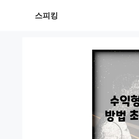
컨
텐
스피킹
츠
로
건
너
뛰
기