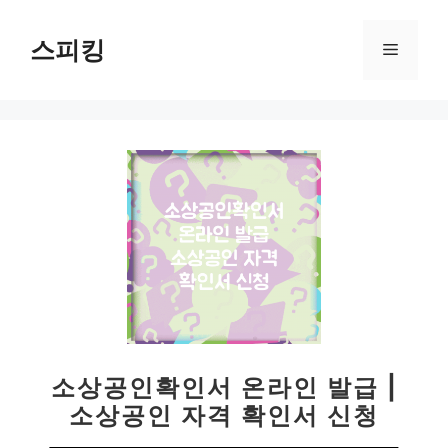
컨
텐
스피킹
메
츠
로
뉴
건
너
뛰
기
소상공인확인서 온라인 발급 |
소상공인 자격 확인서 신청