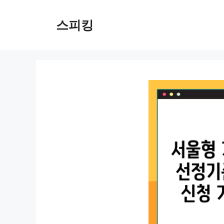
컨
텐
스피킹
츠
로
건
너
뛰
기