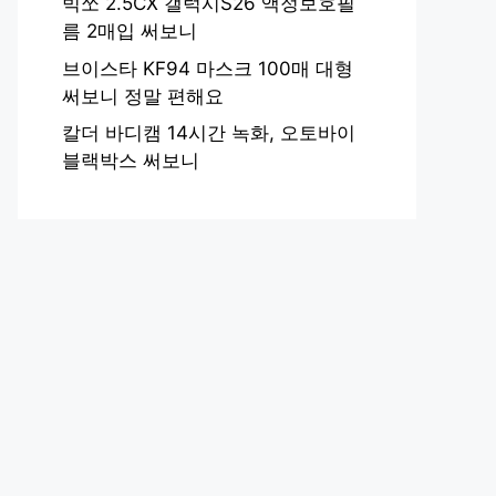
빅쏘 2.5CX 갤럭시S26 액정보호필
름 2매입 써보니
브이스타 KF94 마스크 100매 대형
써보니 정말 편해요
칼더 바디캠 14시간 녹화, 오토바이
블랙박스 써보니