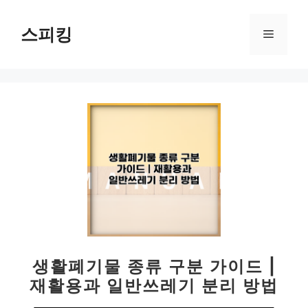
컨
텐
스피킹
메
츠
로
뉴
건
너
뛰
기
생활폐기물 종류 구분 가이드 |
재활용과 일반쓰레기 분리 방법