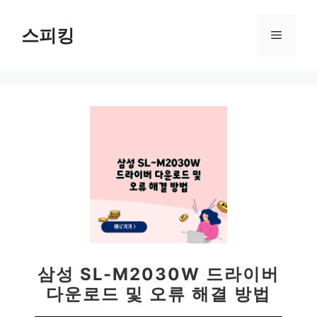
컨
텐
스피킹
메
츠
로
뉴
건
너
뛰
기
삼성 SL-M2030W 드라이버
다운로드 및 오류 해결 방법