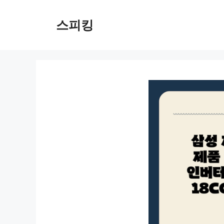
컨
텐
스피킹
츠
로
건
너
뛰
기