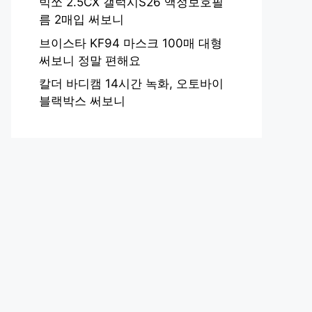
빅쏘 2.5CX 갤럭시S26 액정보호필
름 2매입 써보니
브이스타 KF94 마스크 100매 대형
써보니 정말 편해요
칼더 바디캠 14시간 녹화, 오토바이
블랙박스 써보니