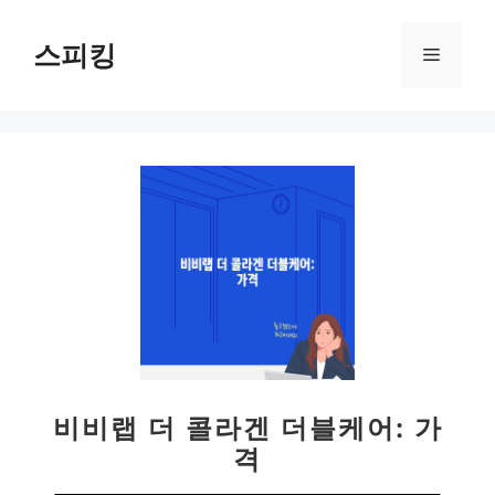
컨
텐
스피킹
메
츠
로
뉴
건
너
뛰
기
비비랩 더 콜라겐 더블케어: 가
격