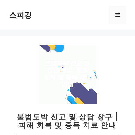
컨
텐
스피킹
메
츠
로
뉴
건
너
뛰
기
불법도박 신고 및 상담 창구 |
피해 회복 및 중독 치료 안내