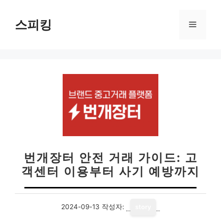
컨
텐
스피킹
메
츠
로
뉴
건
너
뛰
기
번개장터 안전 거래 가이드: 고
객센터 이용부터 사기 예방까지
2024-09-13
작성자:
story