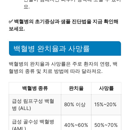
요.
✅
백혈병의 초기증상과 샘플 진단법을 지금 확인해
보세요.
백혈병 완치율과 사망률
백혈병의 완치율과 사망률은 주로 환자의 연령, 백
혈병의 종류 및 치료 방법에 따라 달라져요.
백혈병 종류
완치율
사망률
급성 림프구성 백혈
80% 이상
15%~20%
병 (ALL)
급성 골수성 백혈병
40%~60%
50%~70%
(AML)