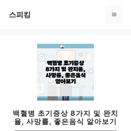
컨
텐
스피킹
메
츠
로
뉴
건
너
뛰
기
백혈병 초기증상 8가지 및 완치
율, 사망률, 좋은음식 알아보기