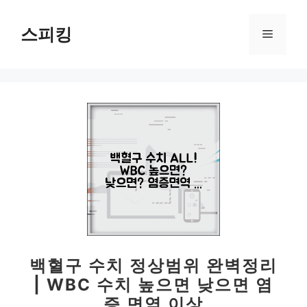
컨
텐
스피킹
메
츠
로
뉴
건
너
뛰
기
백혈구 수치 정상범위 완벽정리
| WBC 수치 높으면 낮으면 염
증 면역 이상