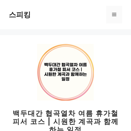
컨
텐
스피킹
메
츠
로
뉴
건
너
뛰
기
백두대간 협곡열차 여름 휴가철
피서 코스 | 시원한 계곡과 함께
하는 일정