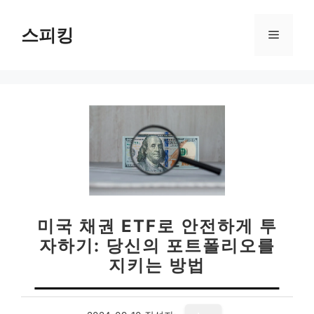
컨
텐
스피킹
메
츠
로
뉴
건
너
뛰
기
미국 채권 ETF로 안전하게 투
자하기: 당신의 포트폴리오를
지키는 방법