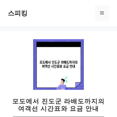
컨
텐
스피킹
메
츠
로
뉴
건
너
뛰
기
모도에서 진도군 라배도까지의
여객선 시간표와 요금 안내