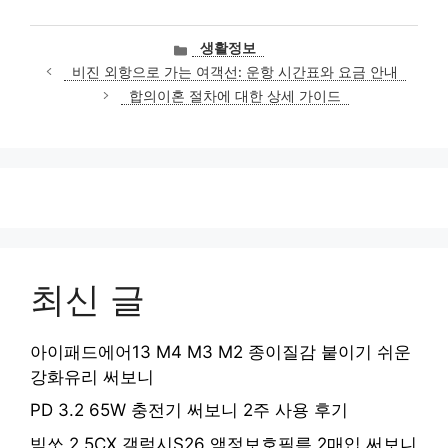
카
생활정보
테
비진 외항으로 가는 여객선: 운항 시간표와 요금 안내
고
합의이혼 절차에 대한 상세 가이드
리
최신 글
아이패드에어13 M4 M3 M2 종이질감 붙이기 쉬운
강화유리 써보니
PD 3.2 65W 충전기 써보니 2주 사용 후기
빅쏘 2.5CX 갤럭시S26 액정보호필름 2매입 써보니